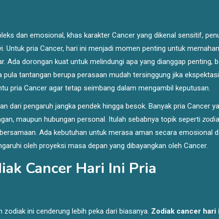
ks dan emosional, khas karakter Cancer yang dikenal sensitif, pen
yi. Untuk pria Cancer, hari ini menjadi momen penting untuk memaha
r. Ada dorongan kuat untuk melindungi apa yang dianggap penting, ba
da pula tantangan berupa perasaan mudah tersinggung jika ekspektasi
antu pria Cancer agar tetap seimbang dalam mengambil keputusan.
skan dari pengaruh jangka pendek hingga besok. Banyak pria Cancer y
angan, maupun hubungan personal. Itulah sebabnya topik seperti
zodi
i bersamaan. Ada kebutuhan untuk merasa aman secara emosional 
pengaruhi oleh proyeksi masa depan yang dibayangkan oleh Cancer.
k Cancer Hari Ini Pria
odiak ini cenderung lebih peka dari biasanya.
Zodiak cancer hari i