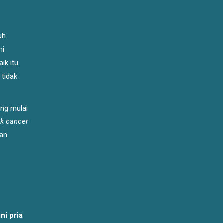
uh
mi
ik itu
 tidak
ang mulai
ak cancer
dan
ni pria