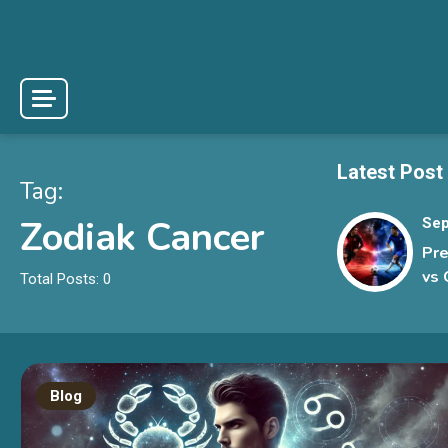
Skip
to
content
Latest Post
Tag:
Zodiak Cancer
Sep
Pre
vs 
Total Posts: 0
Sen
Rak
La
Blog