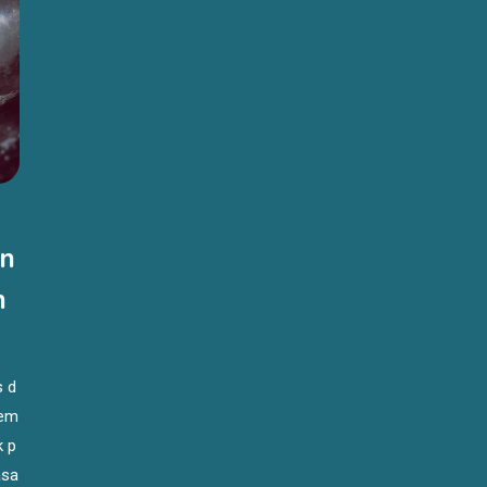
an
n
s d
 em
k p
asa