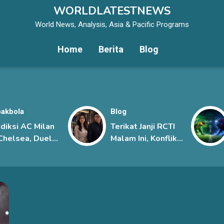
WORLDLATESTNEWS
World News, Analysis, Asia & Pacific Programs
Home
Berita
Blog
akbola
Blog
diksi AC Milan
Terikat Janji RCTI
Chelsea, Duel
Malam Ini, Konflik
git Dua
Sena dan Davina
sasa Eropa di
Kian Memanas
ga Pramusim