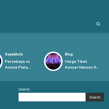
Sepakbola
Blog
Persebaya vs
Harga Tiket
Arema Piala
Konser Maroon 5
Presiden 2026,
Jakarta, Mulai
Derbi Jawa Timur
Rp1,45 Juta hingga
Berlangsung
Rp6 Juta
Search
Sengit
Search