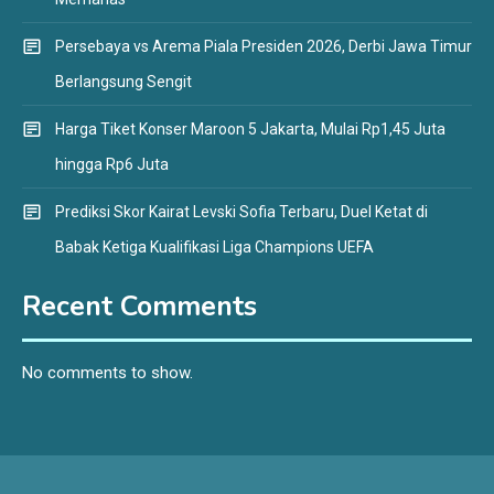
Persebaya vs Arema Piala Presiden 2026, Derbi Jawa Timur
Berlangsung Sengit
Harga Tiket Konser Maroon 5 Jakarta, Mulai Rp1,45 Juta
hingga Rp6 Juta
Prediksi Skor Kairat Levski Sofia Terbaru, Duel Ketat di
Babak Ketiga Kualifikasi Liga Champions UEFA
Recent Comments
No comments to show.