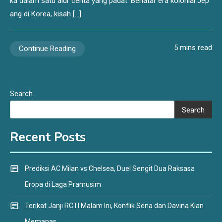
ka dalam satu alur cerita yang padat. Berlatar era kolonial Jep
ang di Korea, kisah […]
5 mins read
Continue Reading
Search
Search
Recent Posts
Prediksi AC Milan vs Chelsea, Duel Sengit Dua Raksasa
Eropa di Laga Pramusim
Terikat Janji RCTI Malam Ini, Konflik Sena dan Davina Kian
Memanas