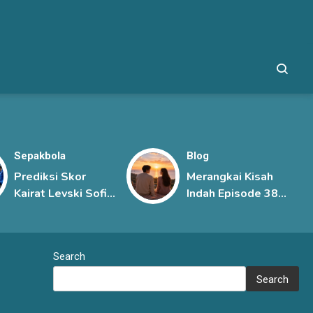
Sepakbola
Blog
Prediksi Skor
Merangkai Kisah
Kairat Levski Sofia
Indah Episode 385,
Terbaru, Duel
Rahasia Besar
Ketat di Babak
Mengancam
Ketiga Kualifikasi
Hubungan Mutiara
Search
Liga Champions
dan Kenzo
UEFA
Search