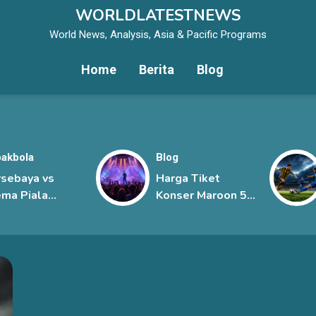
WORLDLATESTNEWS
World News, Analysis, Asia & Pacific Programs
Home
Berita
Blog
akbola
Blog
rsebaya vs
Harga Tiket
ma Piala
Konser Maroon 5
siden 2026,
Jakarta, Mulai
bi Jawa Timur
Rp1,45 Juta hingga
rlangsung
Rp6 Juta
git