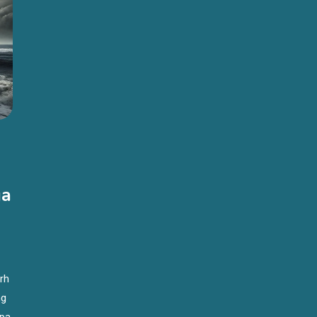
ga
rh
ng