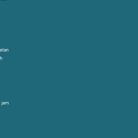
gatan
ah
, jam
g