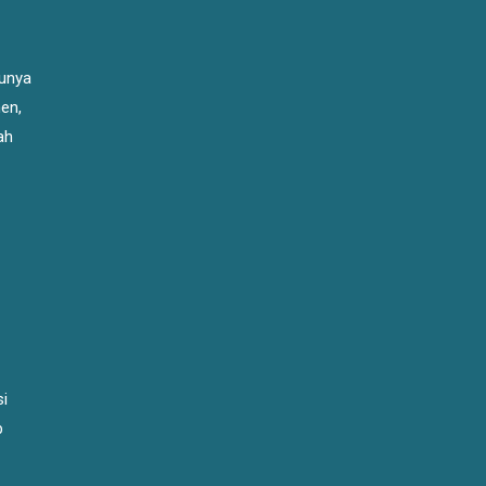
tunya
en,
ah
si
p