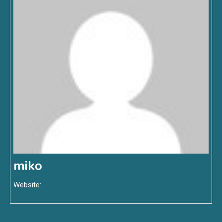
miko
Website: