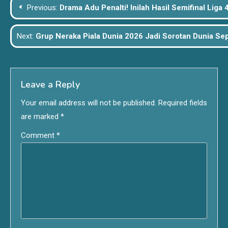
Post
Previous:
Drama Adu Penalti! Inilah Hasil Semifinal Liga
navigation
Next:
Grup Neraka Piala Dunia 2026 Jadi Sorotan Dunia Se
Leave a Reply
Your email address will not be published.
Required fields
are marked
*
Comment
*