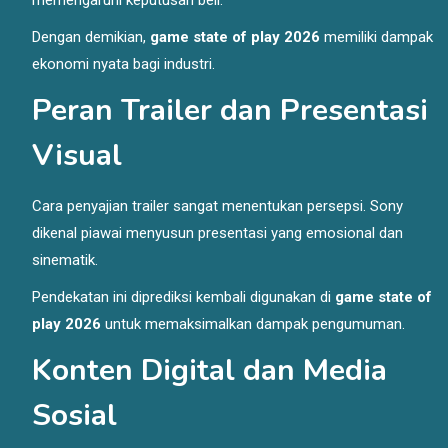
Dengan demikian,
game state of play 2026
memiliki dampak
ekonomi nyata bagi industri.
Peran Trailer dan Presentasi
Visual
Cara penyajian trailer sangat menentukan persepsi. Sony
dikenal piawai menyusun presentasi yang emosional dan
sinematik.
Pendekatan ini diprediksi kembali digunakan di
game state of
play 2026
untuk memaksimalkan dampak pengumuman.
Konten Digital dan Media
Sosial