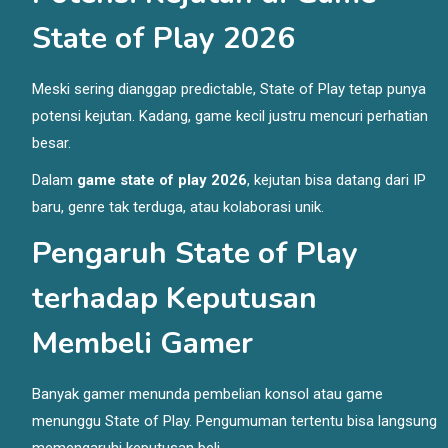
State of Play 2026
Meski sering dianggap predictable, State of Play tetap punya
potensi kejutan. Kadang, game kecil justru mencuri perhatian
besar.
Dalam
game state of play 2026
, kejutan bisa datang dari IP
baru, genre tak terduga, atau kolaborasi unik.
Pengaruh State of Play
terhadap Keputusan
Membeli Gamer
Banyak gamer menunda pembelian konsol atau game
menunggu State of Play. Pengumuman tertentu bisa langsung
memengaruhi keputusan beli.