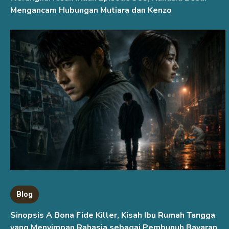
Mengancam Hubungan Mutiara dan Kenzo
Blog
Sinopsis A Bona Fide Killer, Kisah Ibu Rumah Tangga
yang Menyimpan Rahasia sebagai Pembunuh Bayaran