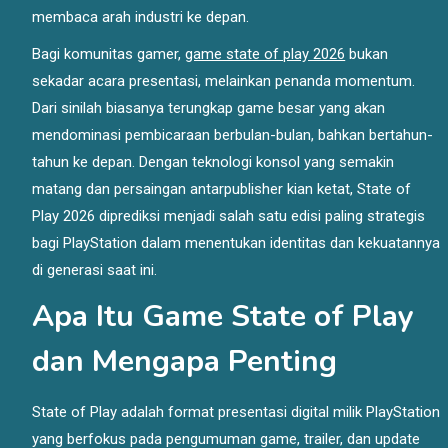
membaca arah industri ke depan.
Bagi komunitas gamer,
game state of play 2026
bukan
sekadar acara presentasi, melainkan penanda momentum.
Dari sinilah biasanya terungkap game besar yang akan
mendominasi pembicaraan berbulan-bulan, bahkan bertahun-
tahun ke depan. Dengan teknologi konsol yang semakin
matang dan persaingan antarpublisher kian ketat, State of
Play 2026 diprediksi menjadi salah satu edisi paling strategis
bagi PlayStation dalam menentukan identitas dan kekuatannya
di generasi saat ini.
Apa Itu Game State of Play
dan Mengapa Penting
State of Play adalah format presentasi digital milik PlayStation
yang berfokus pada pengumuman game, trailer, dan update