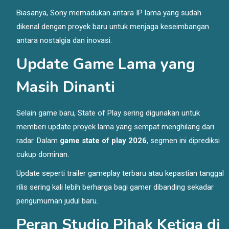
Biasanya, Sony memadukan antara IP lama yang sudah
dikenal dengan proyek baru untuk menjaga keseimbangan
antara nostalgia dan inovasi.
Update Game Lama yang
Masih Dinanti
Selain game baru, State of Play sering digunakan untuk
memberi update proyek lama yang sempat menghilang dari
radar. Dalam
game state of play 2026
, segmen ini diprediksi
cukup dominan.
Update seperti trailer gameplay terbaru atau kepastian tanggal
rilis sering kali lebih berharga bagi gamer dibanding sekadar
pengumuman judul baru.
Peran Studio Pihak Ketiga di