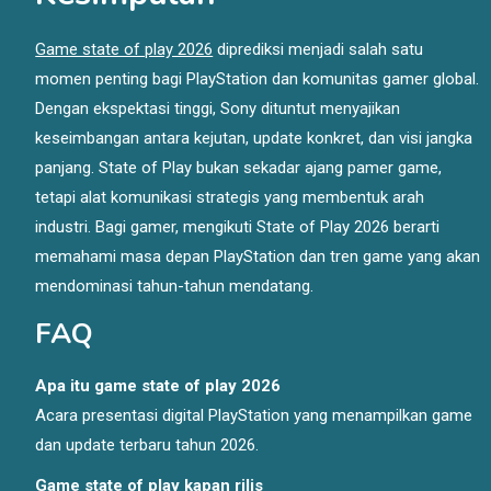
Game state of play 2026
diprediksi menjadi salah satu
momen penting bagi PlayStation dan komunitas gamer global.
Dengan ekspektasi tinggi, Sony dituntut menyajikan
keseimbangan antara kejutan, update konkret, dan visi jangka
panjang. State of Play bukan sekadar ajang pamer game,
tetapi alat komunikasi strategis yang membentuk arah
industri. Bagi gamer, mengikuti State of Play 2026 berarti
memahami masa depan PlayStation dan tren game yang akan
mendominasi tahun-tahun mendatang.
FAQ
Apa itu game state of play 2026
Acara presentasi digital PlayStation yang menampilkan game
dan update terbaru tahun 2026.
Game state of play kapan rilis