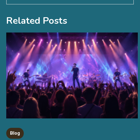
Related Posts
Blog