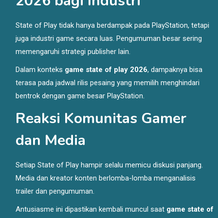
2026 bagi Industri
State of Play tidak hanya berdampak pada PlayStation, tetapi
juga industri game secara luas. Pengumuman besar sering
memengaruhi strategi publisher lain.
Dalam konteks
game state of play 2026
, dampaknya bisa
terasa pada jadwal rilis pesaing yang memilih menghindari
bentrok dengan game besar PlayStation.
Reaksi Komunitas Gamer
dan Media
Setiap State of Play hampir selalu memicu diskusi panjang.
Media dan kreator konten berlomba-lomba menganalisis
trailer dan pengumuman.
Antusiasme ini dipastikan kembali muncul saat
game state of