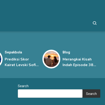
Sepakbola
Blog
Prediksi Skor
Merangkai Kisah
Kairat Levski Sofia
Indah Episode 385,
Terbaru, Duel
Rahasia Besar
Ketat di Babak
Mengancam
Ketiga Kualifikasi
Hubungan Mutiara
Search
Liga Champions
dan Kenzo
UEFA
Search