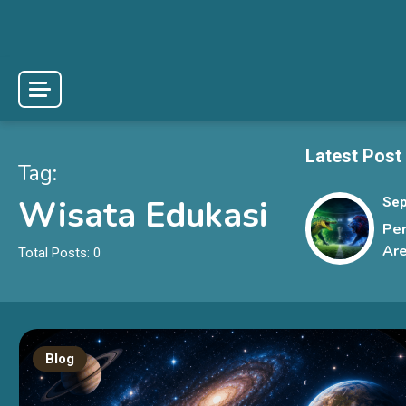
Skip
to
content
Latest Post
Tag:
Wisata Edukasi
Sep
Pe
Are
Total Posts: 0
Pre
Der
Be
Sen
Blog