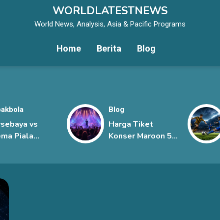
WORLDLATESTNEWS
World News, Analysis, Asia & Pacific Programs
Home
Berita
Blog
akbola
Blog
rsebaya vs
Harga Tiket
ma Piala
Konser Maroon 5
siden 2026,
Jakarta, Mulai
bi Jawa Timur
Rp1,45 Juta hingga
rlangsung
Rp6 Juta
git