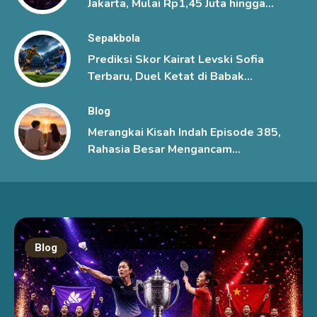
Jakarta, Mulai Rp1,45 Juta hingga
Rp6 Juta
Sepakbola
Prediksi Skor Kairat Levski Sofia
Terbaru, Duel Ketat di Babak
Ketiga Kualifikasi Liga Champions
UEFA
Blog
Merangkai Kisah Indah Episode 385,
Rahasia Besar Mengancam
Hubungan Mutiara dan Kenzo
Blog