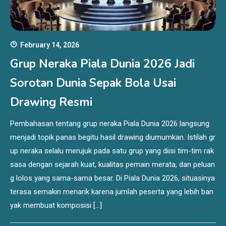
February 14, 2026
Grup Neraka Piala Dunia 2026 Jadi
Sorotan Dunia Sepak Bola Usai
Drawing Resmi
Pembahasan tentang grup neraka Piala Dunia 2026 langsung
menjadi topik panas begitu hasil drawing diumumkan. Istilah gr
up neraka selalu merujuk pada satu grup yang diisi tim-tim rak
sasa dengan sejarah kuat, kualitas pemain merata, dan peluan
g lolos yang sama-sama besar. Di Piala Dunia 2026, situasinya
terasa semakin menarik karena jumlah peserta yang lebih ban
yak membuat komposisi […]