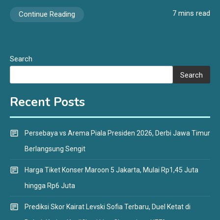
7 mins read
Continue Reading
Search
Search
Recent Posts
Persebaya vs Arema Piala Presiden 2026, Derbi Jawa Timur
Berlangsung Sengit
Harga Tiket Konser Maroon 5 Jakarta, Mulai Rp1,45 Juta
hingga Rp6 Juta
Prediksi Skor Kairat Levski Sofia Terbaru, Duel Ketat di