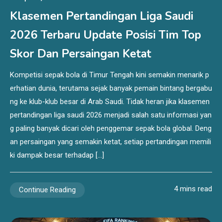
Klasemen Pertandingan Liga Saudi
2026 Terbaru Update Posisi Tim Top
Skor Dan Persaingan Ketat
Kompetisi sepak bola di Timur Tengah kini semakin menarik p
erhatian dunia, terutama sejak banyak pemain bintang bergabu
ng ke klub-klub besar di Arab Saudi. Tidak heran jika klasemen
pertandingan liga saudi 2026 menjadi salah satu informasi yan
g paling banyak dicari oleh penggemar sepak bola global. Deng
an persaingan yang semakin ketat, setiap pertandingan memili
ki dampak besar terhadap […]
4 mins read
Continue Reading