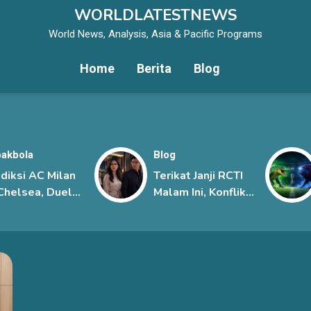
WORLDLATESTNEWS
World News, Analysis, Asia & Pacific Programs
Home
Berita
Blog
akbola
Blog
diksi AC Milan
Terikat Janji RCTI
Chelsea, Duel
Malam Ini, Konflik
git Dua
Sena dan Davina
sasa Eropa di
Kian Memanas
ga Pramusim