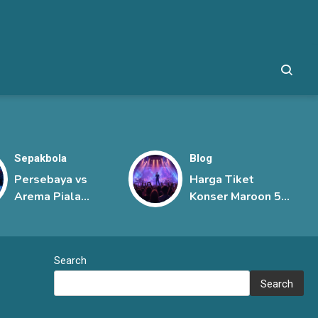
Sepakbola
Blog
Persebaya vs
Harga Tiket
Arema Piala
Konser Maroon 5
Presiden 2026,
Jakarta, Mulai
Derbi Jawa Timur
Rp1,45 Juta hingga
Berlangsung
Rp6 Juta
Search
Sengit
Search