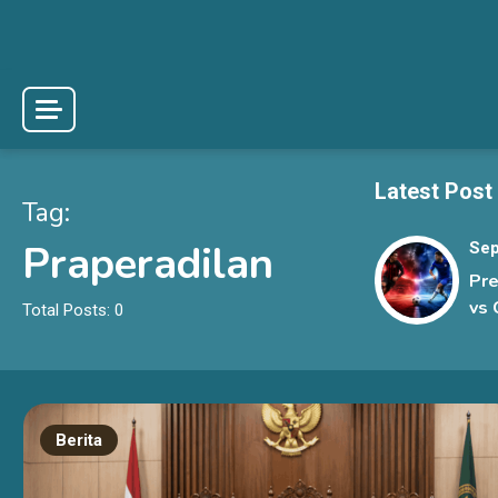
Skip
to
content
Latest Post
Tag:
Praperadilan
Sep
Pre
vs 
Total Posts: 0
Sen
Rak
La
Berita