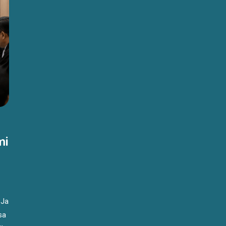
mi
 Ja
sa