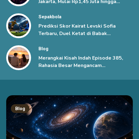
Jakarta, Mulai Rp1,45 Juta hingga
Rp6 Juta
Sepakbola
Prediksi Skor Kairat Levski Sofia
Terbaru, Duel Ketat di Babak
Ketiga Kualifikasi Liga Champions
UEFA
Blog
Merangkai Kisah Indah Episode 385,
Rahasia Besar Mengancam
Hubungan Mutiara dan Kenzo
Blog