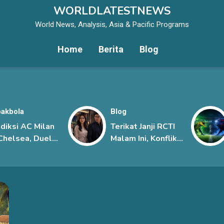
WORLDLATESTNEWS
World News, Analysis, Asia & Pacific Programs
Home
Berita
Blog
akbola
Blog
diksi AC Milan
Terikat Janji RCTI
Chelsea, Duel
Malam Ini, Konflik
git Dua
Sena dan Davina
sasa Eropa di
Kian Memanas
ga Pramusim