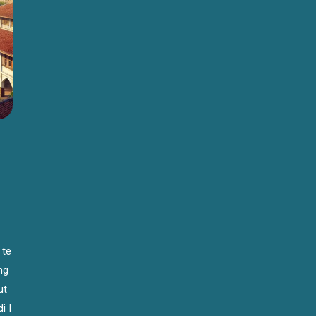
 te
ng
ut
i I