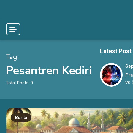
Skip
to
content
Latest Post
Tag:
Pesantren Kediri
Sep
Pre
vs 
Total Posts: 0
Sen
Rak
La
Berita