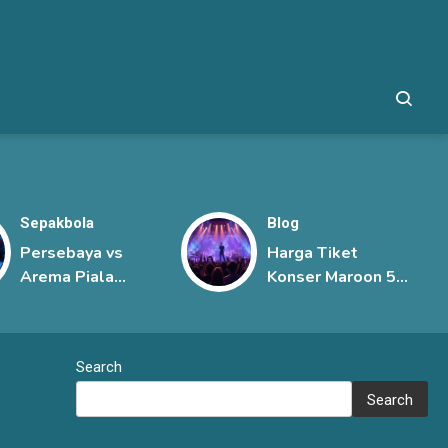
Sepakbola
Blog
Persebaya vs
Harga Tiket
Arema Piala
Konser Maroon 5
Presiden 2026,
Jakarta, Mulai
Derbi Jawa Timur
Rp1,45 Juta hingga
Berlangsung
Rp6 Juta
Search
Sengit
Search