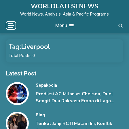
Skip
WORLDLATESTNEWS
to
World News, Analysis, Asia & Pacific Programs
content
Menu
Tag:
Liverpool
Total Posts: 0
Latest Post
Sepakbola
Prediksi AC Milan vs Chelsea, Duel
Sengit Dua Raksasa Eropa di Laga
Pramusim
Blog
Terikat Janji RCTI Malam Ini, Konflik