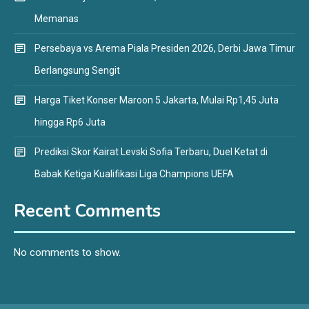
Memanas
Persebaya vs Arema Piala Presiden 2026, Derbi Jawa Timur
Berlangsung Sengit
Harga Tiket Konser Maroon 5 Jakarta, Mulai Rp1,45 Juta
hingga Rp6 Juta
Prediksi Skor Kairat Levski Sofia Terbaru, Duel Ketat di
Babak Ketiga Kualifikasi Liga Champions UEFA
Recent Comments
No comments to show.