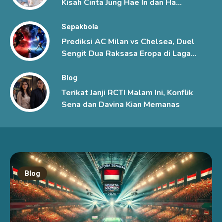
Kisah Cinta Jung Hae In dan Ha
Young yang Penuh Misteri
Sepakbola
Prediksi AC Milan vs Chelsea, Duel
Sengit Dua Raksasa Eropa di Laga
Pramusim
Blog
Terikat Janji RCTI Malam Ini, Konflik
Sena dan Davina Kian Memanas
Blog