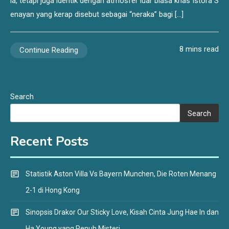
ia, tetapi juga identik dengan atmosfer luar biasa khas Istora S
enayan yang kerap disebut sebagai “neraka” bagi […]
8 mins read
Continue Reading
Search
Search
Recent Posts
Statistik Aston Villa Vs Bayern Munchen, Die Roten Menang
2-1 di Hong Kong
Sinopsis Drakor Our Sticky Love, Kisah Cinta Jung Hae In dan
Ha Young yang Penuh Misteri