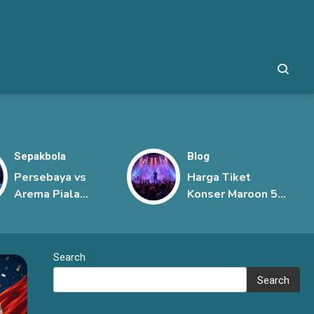
Sepakbola
Blog
Persebaya vs
Harga Tiket
Arema Piala
Konser Maroon 5
Presiden 2026,
Jakarta, Mulai
Derbi Jawa Timur
Rp1,45 Juta hingga
Berlangsung
Rp6 Juta
Search
Sengit
Search