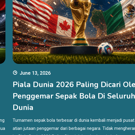
June 13, 2026
Piala Dunia 2026 Paling Dicari Ol
Penggemar Sepak Bola Di Seluru
Dunia
ing
Turnamen sepak bola terbesar di dunia kembali menjadi pusat
dua
atian jutaan penggemar dari berbagai negara. Tidak mengheran