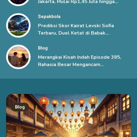
Jakarta, Mulai Rp1,45 Juta hingga
Rp6 Juta
Sepakbola
Prediksi Skor Kairat Levski Sofia
Terbaru, Duel Ketat di Babak
Ketiga Kualifikasi Liga Champions
UEFA
Blog
Merangkai Kisah Indah Episode 385,
Rahasia Besar Mengancam
Hubungan Mutiara dan Kenzo
Blog