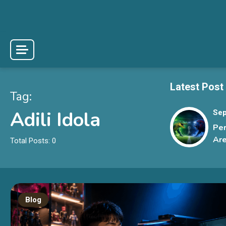
Skip
to
content
Latest Post
Tag:
Adili Idola
Sep
Pe
Are
Total Posts: 0
Pre
Der
Be
Sen
Blog