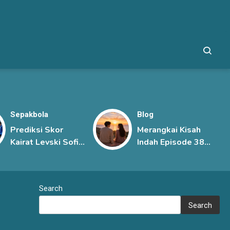
Sepakbola
Blog
Prediksi Skor
Merangkai Kisah
Kairat Levski Sofia
Indah Episode 385,
Terbaru, Duel
Rahasia Besar
Ketat di Babak
Mengancam
Ketiga Kualifikasi
Hubungan Mutiara
Search
Liga Champions
dan Kenzo
UEFA
Search