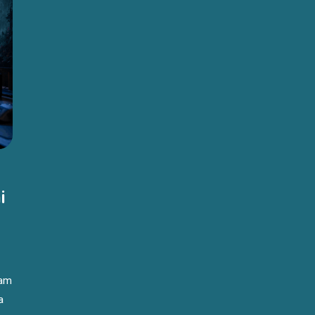
i
lam
a