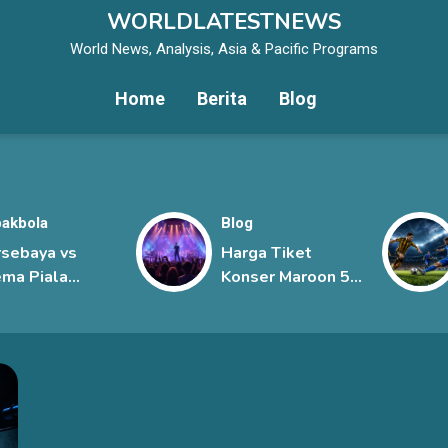
WORLDLATESTNEWS
World News, Analysis, Asia & Pacific Programs
Home
Berita
Blog
akbola
Blog
rsebaya vs
Harga Tiket
ma Piala
Konser Maroon 5
siden 2026,
Jakarta, Mulai
bi Jawa Timur
Rp1,45 Juta hingga
rlangsung
Rp6 Juta
git