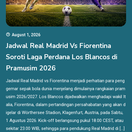
August 1, 2026
Jadwal Real Madrid Vs Fiorentina
Soroti Laga Perdana Los Blancos di
Pramusim 2026
Jadwal Real Madrid vs Fiorentina menjadi perhatian para peng
gemar sepak bola dunia menjelang dimulainya rangkaian pram
usim 2026/2027. Los Blancos dijadwalkan menghadapi wakil It
alia, Fiorentina, dalam pertandingan persahabatan yang akan d
igelar di Wörthersee Stadion, Klagenfurt, Austria, pada Sabtu,
1 Agustus 2026. Kick-off berlangsung pukul 18.00 CEST, atau
sekitar 23.00 WIB, sehingga para pendukung Real Madrid di […]