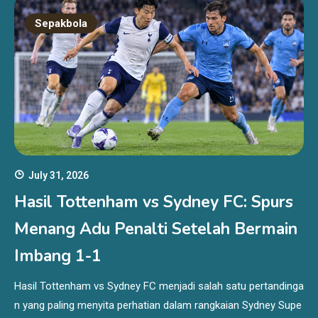
Sepakbola
July 31, 2026
Hasil Tottenham vs Sydney FC: Spurs
Menang Adu Penalti Setelah Bermain
Imbang 1-1
Hasil Tottenham vs Sydney FC menjadi salah satu pertandinga
n yang paling menyita perhatian dalam rangkaian Sydney Supe