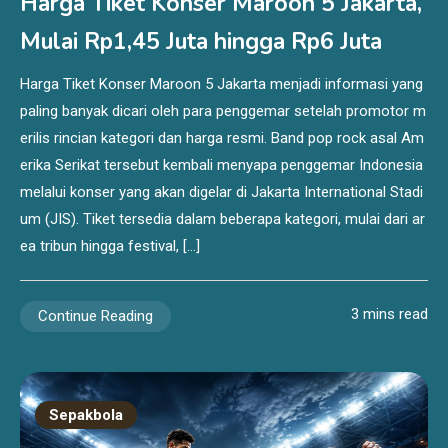
Harga Tiket Konser Maroon 5 Jakarta,
Mulai Rp1,45 Juta hingga Rp6 Juta
Harga Tiket Konser Maroon 5 Jakarta menjadi informasi yang
paling banyak dicari oleh para penggemar setelah promotor m
erilis rincian kategori dan harga resmi. Band pop rock asal Am
erika Serikat tersebut kembali menyapa penggemar Indonesia
melalui konser yang akan digelar di Jakarta International Stadi
um (JIS). Tiket tersedia dalam beberapa kategori, mulai dari ar
ea tribun hingga festival, […]
3 mins read
Continue Reading
Sepakbola