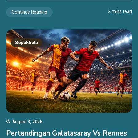
2 mins read
Continue Reading
Sepakbola
August 3, 2026
Pertandingan Galatasaray Vs Rennes