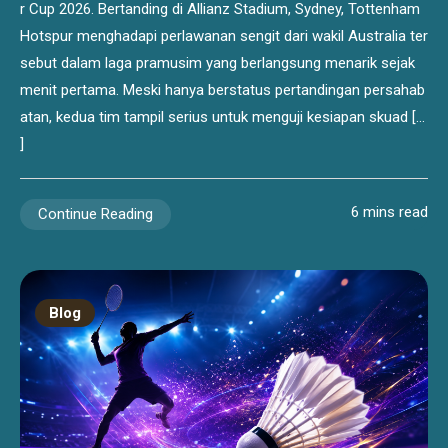
r Cup 2026. Bertanding di Allianz Stadium, Sydney, Tottenham
Hotspur menghadapi perlawanan sengit dari wakil Australia ter
sebut dalam laga pramusim yang berlangsung menarik sejak
menit pertama. Meski hanya berstatus pertandingan persahab
atan, kedua tim tampil serius untuk menguji kesiapan skuad […
]
6 mins read
Continue Reading
Blog