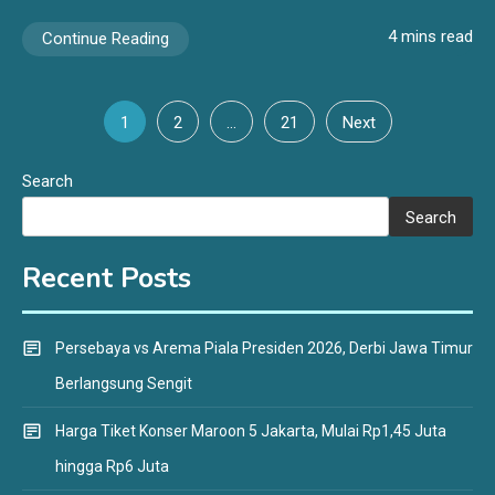
4 mins read
Continue Reading
Posts
1
2
…
21
Next
pagination
Search
Search
Recent Posts
Persebaya vs Arema Piala Presiden 2026, Derbi Jawa Timur
Berlangsung Sengit
Harga Tiket Konser Maroon 5 Jakarta, Mulai Rp1,45 Juta
hingga Rp6 Juta