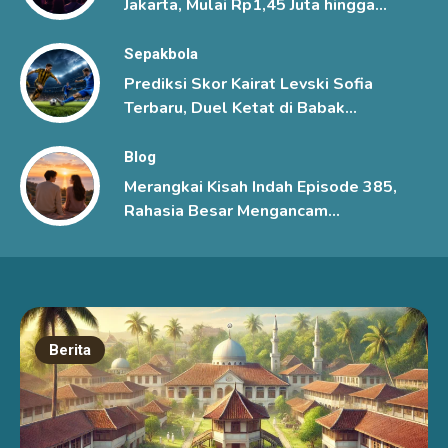
Jakarta, Mulai Rp1,45 Juta hingga
Rp6 Juta
Sepakbola
Prediksi Skor Kairat Levski Sofia
Terbaru, Duel Ketat di Babak
Ketiga Kualifikasi Liga Champions
UEFA
Blog
Merangkai Kisah Indah Episode 385,
Rahasia Besar Mengancam
Hubungan Mutiara dan Kenzo
Berita